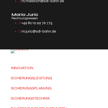
m.malbrich@sdl-bahn.de
Maria Juric
Rechnungswesen
+49 82 19 99 76 775
m.juric@sdl-bahn.de
INNOVATION
SICHERUNGSLEISTUNG
SICHERUNGSPLANUNG
SICHERUNGSTECHNIK