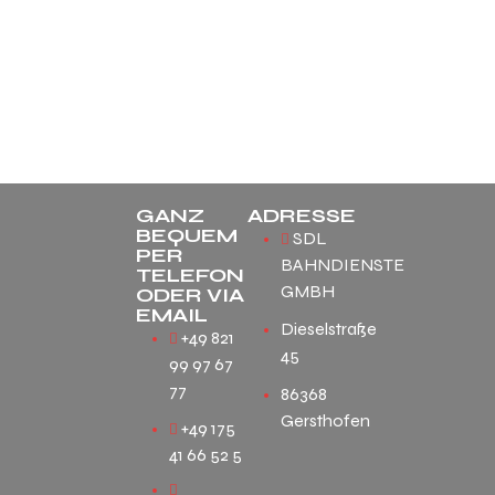
GANZ
ADRESSE
BEQUEM
SDL
PER
BAHNDIENSTE
TELEFON
GMBH
ODER VIA
EMAIL
Dieselstraße
+49 821
45
99 97 67
77
86368
Gersthofen
+49 175
41 66 52 5