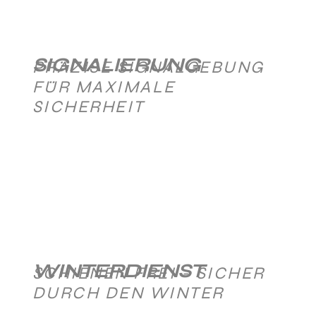
SIGNALIERUNG
PRÄZISE SIGNALGEBUNG
FÜR MAXIMALE
SICHERHEIT
WINTERDIENST
SCHIENEN FREI - SICHER
DURCH DEN WINTER