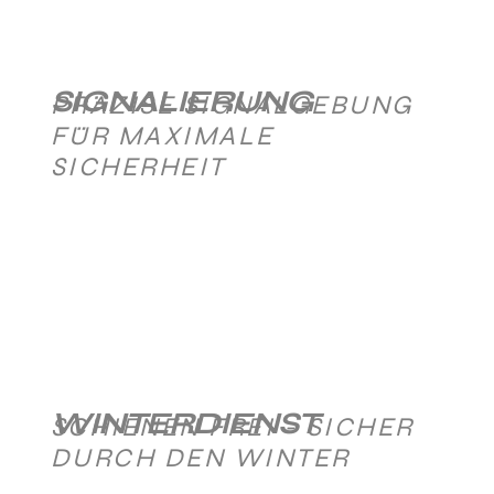
SIGNALIERUNG
PRÄZISE SIGNALGEBUNG
FÜR MAXIMALE
SICHERHEIT
WINTERDIENST
SCHIENEN FREI - SICHER
DURCH DEN WINTER