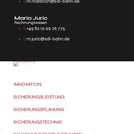
m.malbrich@sdl-bahn.de
Maria Juric
Rechnungswesen
+49 82 19 99 76 775
m.juric@sdl-bahn.de
INNOVATION
SICHERUNGSLEISTUNG
SICHERUNGSPLANUNG
SICHERUNGSTECHNIK