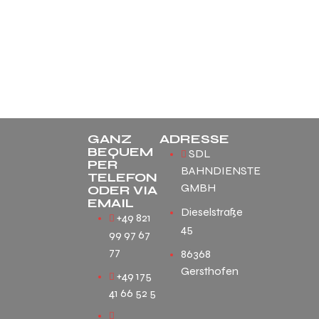
GANZ
ADRESSE
BEQUEM
SDL
PER
BAHNDIENSTE
TELEFON
GMBH
ODER VIA
EMAIL
Dieselstraße
+49 821
45
99 97 67
77
86368
Gersthofen
+49 175
41 66 52 5